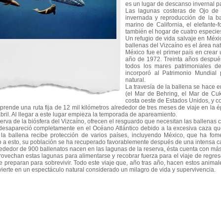
es un lugar de descanso invernal 
Las lagunas costeras de Ojo de 
invernada y reproducción de la ba
marino de California, el elefante-
también el hogar de cuatro especies
Un refugio de vida salvaje en Méxic
ballenas del Vizcaíno es el área na
México fue el primer país en crear 
año de 1972. Treinta años después
todos los mares patrimoniales 
incorporó al Patrimonio Mundial 
natural.
La travesía de la ballena se hace 
(el Mar de Behring, el Mar de Cuk
costa oeste de Estados Unidos, y c
prende una ruta fija de 12 mil kilómetros alrededor de tres meses de viaje en la 
bril. Al llegar a este lugar empieza la temporada de apareamiento.
erva de la biósfera del Vizcaíno, ofrecen el resguardo que necesitan las ballenas
 desapareció completamente en el Océano Atlántico debido a la excesiva caza qu
, la ballena recibe protección de varios países, incluyendo México, que ha fom
 a esto, su población se ha recuperado favorablemente después de una intensa c
ededor de 900 ballenatos nacen en las lagunas de la reserva, ésta cuenta con má
ovechan estas lagunas para alimentarse y recobrar fuerza para el viaje de regreso
e preparan para sobrevivir. Todo este viaje que, año tras año, hacen estos anim
nvierte en un espectáculo natural considerado un milagro de vida y supervivencia.