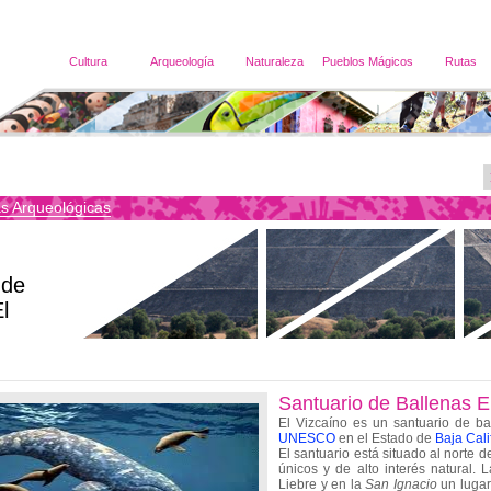
Cultura
Arqueología
Naturaleza
Pueblos Mágicos
Rutas
s Arqueológicas
 de
l
Santuario de Ballenas E
El Vizcaíno es un santuario de ba
UNESCO
en el Estado de
Baja Cali
El santuario está situado al norte 
únicos y de alto interés natural.
Liebre y en la
San Ignacio
un lugar