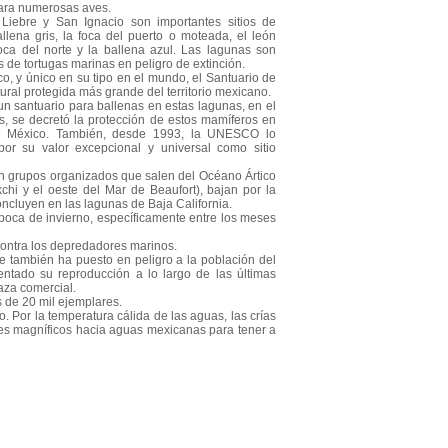
para numerosas aves.
Liebre y San Ignacio son importantes sitios de
llena gris, la foca del puerto o moteada, el león
foca del norte y la ballena azul. Las lagunas son
 de tortugas marinas en peligro de extinción.
o, y único en su tipo en el mundo, el Santuario de
tural protegida más grande del territorio mexicano.
un santuario para ballenas en estas lagunas, en el
, se decretó la protección de estos mamíferos en
de México. También, desde 1993, la UNESCO lo
por su valor excepcional y universal como sitio
en grupos organizados que salen del Océano Ártico
chi y el oeste del Mar de Beaufort), bajan por la
oncluyen en las lagunas de Baja California.
época de invierno, específicamente entre los meses
 contra los depredadores marinos.
e también ha puesto en peligro a la población del
entado su reproducción a lo largo de las últimas
aza comercial.
s de 20 mil ejemplares.
. Por la temperatura cálida de las aguas, las crías
ales magníficos hacia aguas mexicanas para tener a