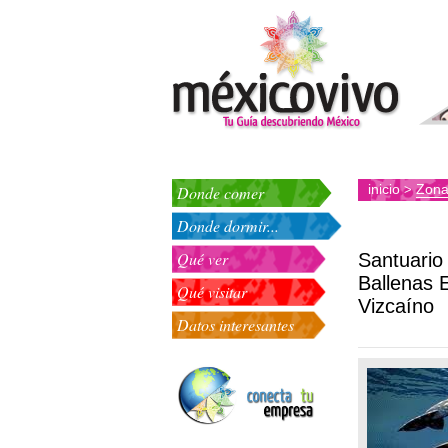
inicio
Zona
Donde comer
>
Donde dormir...
Qué ver
Santuario
Ballenas E
Qué visitar
Vizcaíno
Datos interesantes