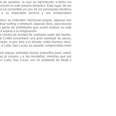
l sin paralelo, la cual ha hipnotizado a todos los
iones en este paraíso desértico. Este lugar, de ser
e ha convertido en uno de los principales destinos
s a su impecable servicio y sus inmejorables
rístico se extienden hermosas playas, algunas son
ticar surfing o windsurf, algunas otras, para bucear
 gama de actividades que podrá realizar en este
dad supera a la imaginación.
a cientos de turistas de cualquier parte del mundo,
de Cortés encontrará una gran variedad de peces,
marlin, el pez vela y el dorado, entre muchos otros.
r a Cabo San Lucas, es aquella comprendida entre
á alguna actividad diurna específica para usted,
stas al océano y a las montañas; mientras que por
 en Cabo San Lucas con un ambiente de fiesta y