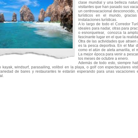
clase mundial y una belleza natura
visitantes que han pasado sus vacac
un centrovacacional desconocido, s
turísticos en el mundo, gracia
instalaciones turísticas.
A lo largo de todo el Corredor Tu
ideales para nadar, otras para prac
o esnorquelear, conozca la amplia
fascinante lugar en el que la reali
Otra de las actividades que atraen 
es la pesca deportiva. En el Mar 
como el atún de aleta amarilla, el 
La mejor época para venir a pesca
los meses de octubre a enero.
Además de todo esto, siempre habr
kayak, windsurf, parasailing, volibol en la playa, o golf con espectaculares vi
 variedad de bares y restaurantes le estarán esperando para unas vacaciones
al.