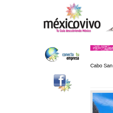
inicio
Zona
>
Cabo San