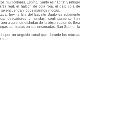
os multicolores. Espíritu Santo es hábitat y refugio
rza real, el halcón de cola roja, el gato cola de
 se encuentran lobos marinos y focas.
da, hoy la Isla del Espíritu Santo es solamente
zos, pescadores y turistas, continuamente hay
en a quienes disfrutan de la observación de flora
largas caminatas en sus ensenadas: San Gabriel, la
.
tida por un angosto canal que durante las mareas
 ellas.