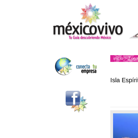
inicio
Zona
>
Isla Espír