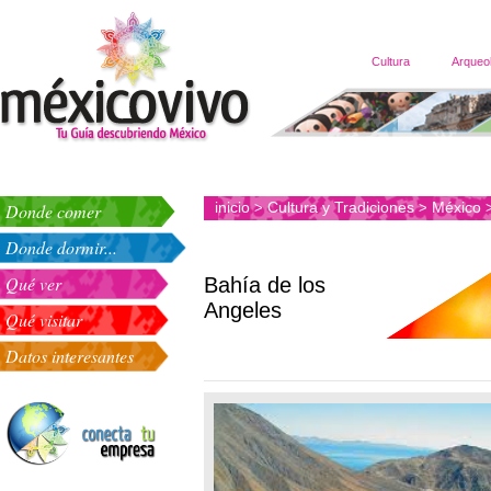
Cultura
Arqueo
inicio
Cultura y Tradiciones
México
Donde comer
>
>
Donde dormir...
Qué ver
Bahía de los
Angeles
Qué visitar
Datos interesantes