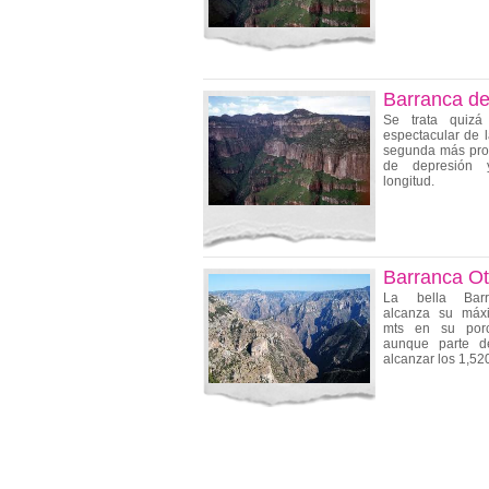
Barranca de
Se trata quiz
espectacular de l
segunda más prof
de depresión 
longitud.
Barranca Ot
La bella Barr
alcanza su máxi
mts en su porc
aunque parte de
alcanzar los 1,52