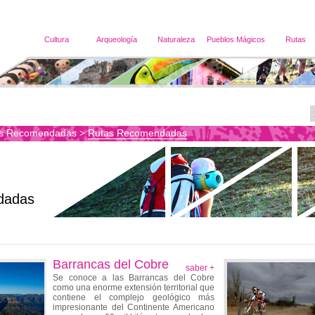
Cultura
Arqueología
Naturaleza
Pueblos Mágicos
Rutas
s Recomendadas
Rutas Recomendadas
>
dadas
Barrancas del Cobre
saber +
Se conoce a las Barrancas del Cobre
como una enorme extensión territorial que
contiene el complejo geológico más
impresionante del Continente Americano