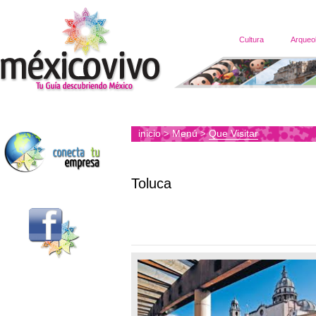
Cultura
Arqueo
inicio
Menú
Que Visitar
>
>
Toluca