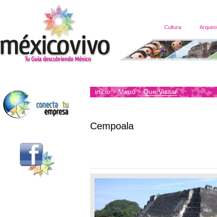
Cultura
Arqueo
inicio
Menú
Que Visitar
>
>
Cempoala