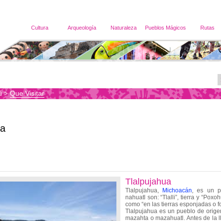
Cultura
Arqueología
Naturaleza
Pueblos Mágicos
Rutas
ú
Que Visitar
>
ua
Tlalpujahua
Tlalpujahua,
Michoacán
, es un p
nahuatl son: “Tlalli”, tierra y “Pox
como “en las tierras esponjadas o f
Tlalpujahua es un pueblo de orige
mazahta o mazahuatl. Antes de la l