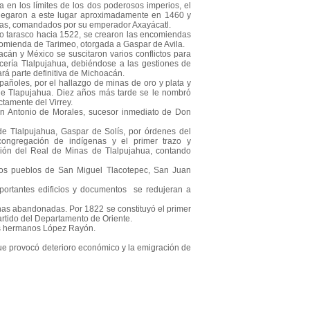
za en los límites de los dos poderosos imperios, el
 llegaron a este lugar aproximadamente en 1460 y
ecas, comandados por su emperador Axayácatl.
no tarasco hacia 1522, se crearon las encomiendas
comienda de Tarimeo, otorgada a Gaspar de Avila.
acán y México se suscitaron varios conflictos para
ecería Tlalpujahua, debiéndose a las gestiones de
rá parte definitiva de Michoacán.
pañoles, por el hallazgo de minas de oro y plata y
 de Tlapujahua. Diez años más tarde se le nombró
tamente del Virrey.
on Antonio de Morales, sucesor inmediato de Don
e Tlalpujahua, Gaspar de Solís, por órdenes del
congregación de indígenas y el primer trazo y
ción del Real de Minas de Tlalpujahua, contando
 los pueblos de San Miguel Tlacotepec, San Juan
mportantes edificios y documentos se redujeran a
nas abandonadas. Por 1822 se constituyó el primer
rtido del Departamento de Oriente.
los hermanos López Rayón.
que provocó deterioro económico y la emigración de