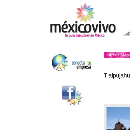
inicio
Men
>
Tlalpujah