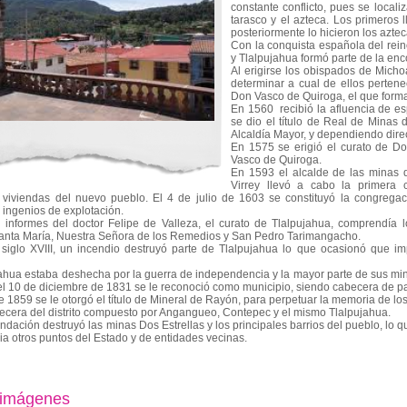
constante conflicto, pues se locali
tarasco y el azteca. Los primeros
posteriormente lo hicieron los azt
Con la conquista española del rei
y Tlalpujahua formó parte de la en
Al erigirse los obispados de Micho
determinar a cual de ellos perten
Don Vasco de Quiroga, el que forma
En 1560 recibió la afluencia de es
se dio el título de Real de Minas
Alcaldía Mayor, y dependiendo direc
En 1575 se erigió el curato de D
Vasco de Quiroga.
En 1593 el alcalde de las minas d
Virrey llevó a cabo la primera 
 viviendas del nuevo pueblo. El 4 de julio de 1603 se constituyó la congrega
 ingenios de explotación.
informes del doctor Felipe de Valleza, el curato de Tlalpujahua, comprendía
 Santa María, Nuestra Señora de los Remedios y San Pedro Tarimangacho.
l siglo XVIII, un incendio destruyó parte de Tlalpujahua lo que ocasionó que i
ahua estaba deshecha por la guerra de independencia y la mayor parte de sus mi
el 10 de diciembre de 1831 se le reconoció como municipio, siendo cabecera de pa
e 1859 se le otorgó el título de Mineral de Rayón, para perpetuar la memoria de 
ecera del distrito compuesto por Angangueo, Contepec y el mismo Tlalpujahua.
dación destruyó las minas Dos Estrellas y los principales barrios del pueblo, lo 
ia otros puntos del Estado y de entidades vecinas.
 imágenes