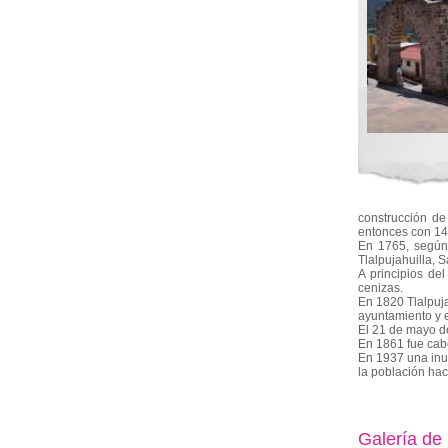
construcción de
entonces con 14
En 1765, según 
Tlalpujahuilla,
A principios de
cenizas.
En 1820 Tlalpuj
ayuntamiento y 
El 21 de mayo d
En 1861 fue cab
En 1937 una inun
la población hac
Galería de