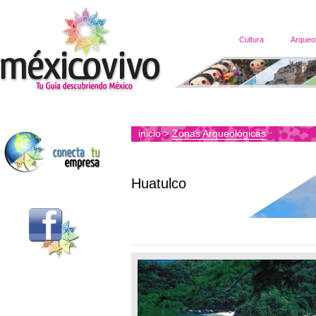
Cultura
Arqueo
inicio
Zonas Arqueológicas
>
Huatulco