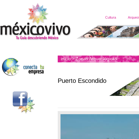
Cultura
Arqueo
inicio
Zonas Arqueológicas
>
Puerto Escondido