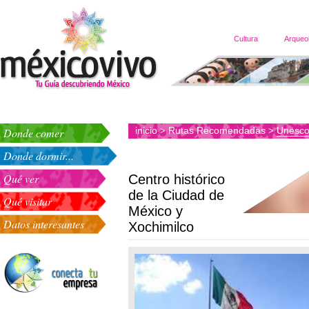
Cultura
Arqueo
inicio
Rutas Recomendadas
Unesco
Donde comer
>
>
Donde dormir...
Qué ver
Centro histórico
de la Ciudad de
Qué visitar
México y
Datos interesantes
Xochimilco