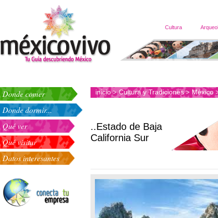
Cultura
Arqueo
inicio
Cultura y Tradiciones
México
Donde comer
>
>
Donde dormir...
Qué ver
..Estado de Baja
California Sur
Qué visitar
Datos interesantes