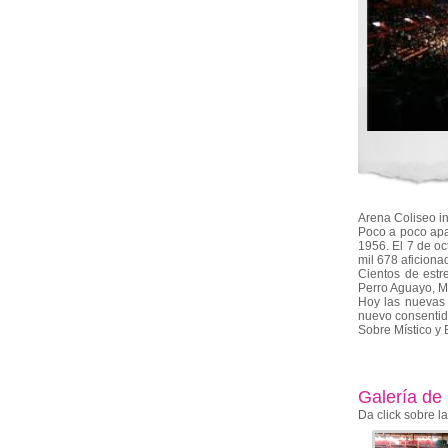
Arena Coliseo in
Poco a poco apa
1956. El 7 de oc
mil 678 aficiona
Cientos de estr
Perro Aguayo, Mi
Hoy las nuevas f
nuevo consentido
Sobre Místico y 
Galería de
Da click sobre l