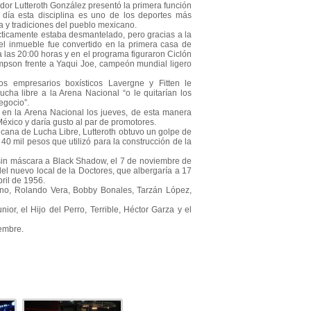
dor Lutteroth González presentó la primera función
 día esta disciplina es uno de los deportes más
ra y tradiciones del pueblo mexicano.
cticamente estaba desmantelado, pero gracias a la
 el inmueble fue convertido en la primera casa de
 las 20:00 horas y en el programa figuraron Ciclón
pson frente a Yaqui Joe, campeón mundial ligero
os empresarios boxísticos Lavergne y Fitten le
lucha libre a la Arena Nacional “o le quitarían los
egocio”.
 en la Arena Nacional los jueves, de esta manera
éxico y daría gusto al par de promotores.
cana de Lucha Libre, Lutteroth obtuvo un golpe de
 40 mil pesos que utilizó para la construcción de la
sin máscara a Black Shadow, el 7 de noviembre de
del nuevo local de la Doctores, que albergaría a 17
ril de 1956.
sino, Rolando Vera, Bobby Bonales, Tarzán López,
or, el Hijo del Perro, Terrible, Héctor Garza y el
iembre.