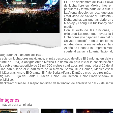
El 21 de septiembre de 1933, Salva
de lucha libre en México, hoy en
populares y forma parte de la cultu
La Arena Modelo, un local que prá
creatividad de Salvador Lutteroth,
Doña Lucha. Las puertas abrieron a
Mackey y Leong Tin Kit; Bobby Sam
medio.
Con el éxito de las funciones, l
exigieron Lutteroth que llevara la 
luchadores y lo dejarían fuera del n
Salvador decidió montar funciones
no abandonaría sus veladas en la M
Al año de fundada la Empresa Mexi
suerte al ganar la Lotería Nacional,
augurada el 2 de abril de 1943.
recieron luchadores mexicanos, el más destacado de ellos El Santo, quien dejó 
tubre de 1954, la antigua Arena México fue demolida para iniciar la construcción 
dos sobre una superficie de 12 mil 500 metros cuadrados, reinaugurada el 26 de ab
ellas han pisado el cuadrilátero de la México, Santo, Blue Demon, Médico Ase
l Máscaras, Andre El Gigante, El Pato Soria, Alfonso Dantés y muchos otros más.
iguras, El Hijo del Santo, Huracán Junior, Blue Demon Junior, Black Shadow Juni
, Místico.
Black Warrior recae la responsabilidad de la función de aniversario del 29 de sept
 imágenes
a imágen para ampliarla