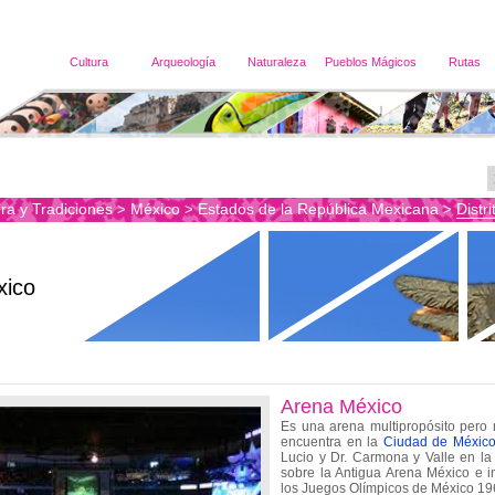
Cultura
Arqueología
Naturaleza
Pueblos Mágicos
Rutas
ra y Tradiciones
México
Estados de la República Mexicana
Distr
>
>
>
xico
Arena México
Es una arena multipropósito pero 
encuentra en la
Ciudad de Méxic
Lucio y Dr. Carmona y Valle en la
sobre la Antigua Arena México e 
los Juegos Olímpicos de México 19