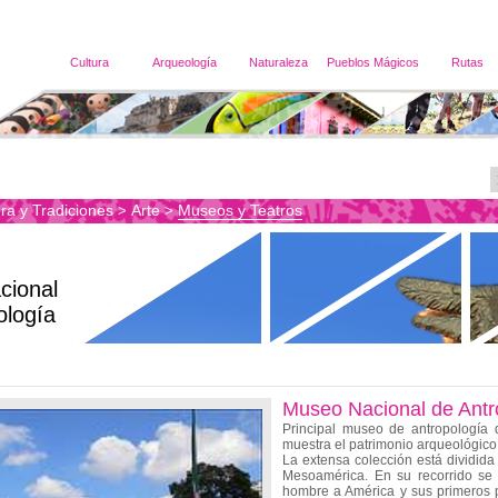
Cultura
Arqueología
Naturaleza
Pueblos Mágicos
Rutas
ra y Tradiciones
Arte
Museos y Teatros
>
>
cional
ología
Museo Nacional de Antr
Principal museo de antropología
muestra el patrimonio arqueológico
La extensa colección está dividida 
Mesoamérica. En su recorrido se p
hombre a América y sus primeros p