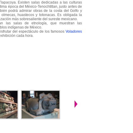
lapacoya. Existen salas dedicadas a las culturas
última época del México-Tenochtitlan, justo antes de
bién podrá admirar obras de la costa del Golfo y
olmecas, huastecos y totonacas. Es obligada la
vilización más sobresaliente del sureste mexicano.
an las salas de etnología, que muestran las
ueblos indígenas de México.
isfrutar del espectáculo de los famosos
Voladores
exhibición cada hora.