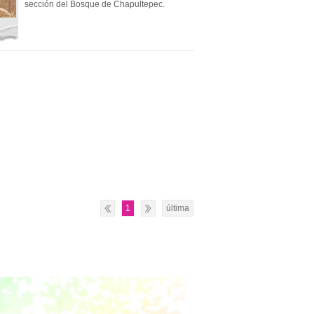
sección del Bosque de Chapultepec.
1
última