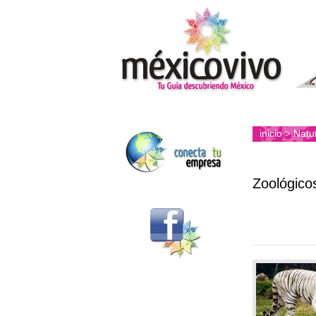
inicio
Natu
>
Zoológico