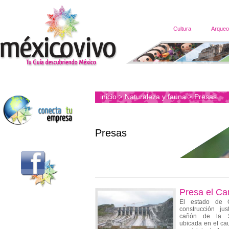
Cultura
Arqueo
inicio
Naturaleza y fauna
Presas
>
>
Presas
Presa el Ca
El estado de G
construcción ju
cañón de la S
ubicada en el ca