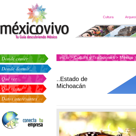
Cultura
Arqueo
inicio
Cultura y Tradiciones
México
Donde comer
>
>
Donde dormir...
Qué ver
..Estado de
Michoacán
Qué visitar
Datos interesantes