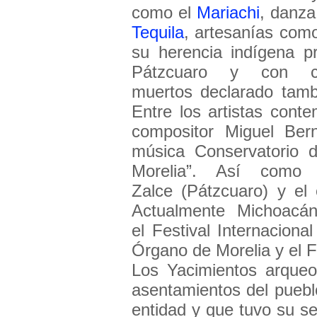
como el
Mariachi
, danz
Tequila
, artesanías com
su herencia indígena p
Pátzcuaro y con ce
muertos declarado tam
Entre los artistas con
compositor Miguel Ber
música Conservatorio 
Morelia”. Así como 
Zalce (Pátzcuaro) y el
Actualmente Michoacán
el Festival Internaciona
Órgano de Morelia y el Fe
Los Yacimientos arqueo
asentamientos del pueblo
entidad y que tuvo su sed